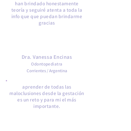
han brindado honestamente
teoría y seguiré atenta a toda la
info que que puedan brindarme
gracias​
MODULE 1
Bases para la Prevención de
Oclusopatias en Bebés
Dra. Vanessa Encinas​
Odontopediatra
Corrientes / Argentina
aprender de todas las
maloclusiones desde la gestación
es un reto y para mi el más
importante.
MODULE 1
Bases para la Prevención de