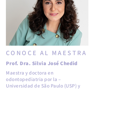
CONOCE AL MAESTRA
Prof. Dra. Silvia José Chedid
Maestra y doctora en
odontopediatria por la –
Universidad de São Paulo (USP) y
con especialización y Postgrado en
ortopedia y ortodoncia por la
ROTH/WILLIAM CENTER – USA/CHILE
– CRO/CFO SÃO PAULO / BRASIL.
Profa. Dra. Silvia Chedid es
conferencista nacional e
internacional presentándose en